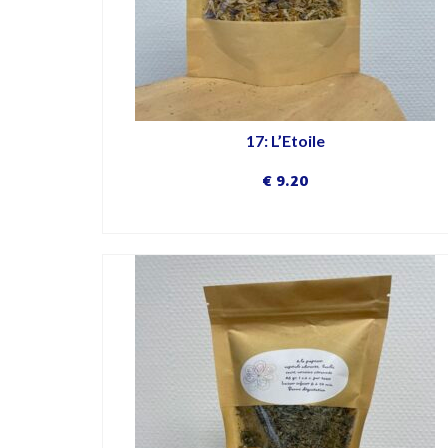
17: L’Etoile
€
9.20
DÉCOUVRIR