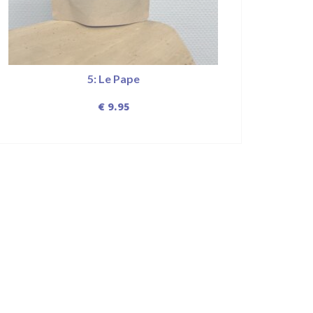
5: Le Pape
€
9.95
DÉCOUVRIR