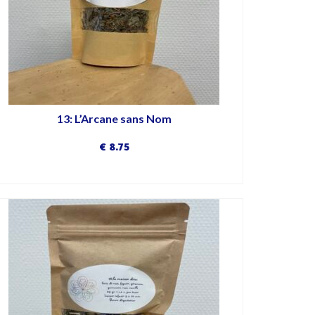
13: L’Arcane sans Nom
€
8.75
DÉCOUVRIR