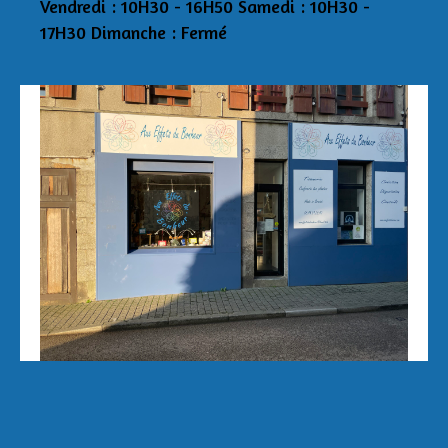
Vendredi : 10H30 - 16H50 Samedi : 10H30 -
17H30 Dimanche : Fermé
Aux Effets du Bonheur Laetitia Pertriaux 3 rue
de la Tour 29870 Lannilis 06/43/34/20/40
auxeffetsdubonheur@kmel.bzh