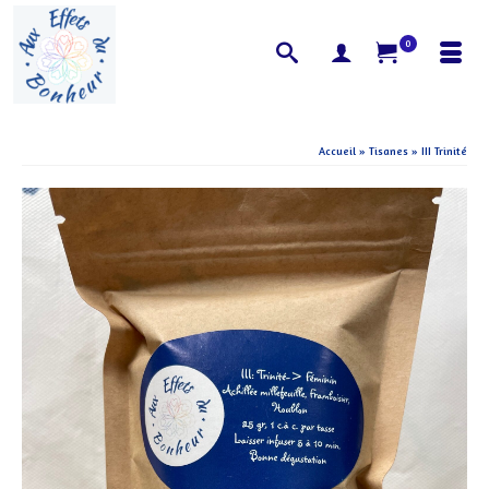
0
Accueil
»
Tisanes
»
III Trinité