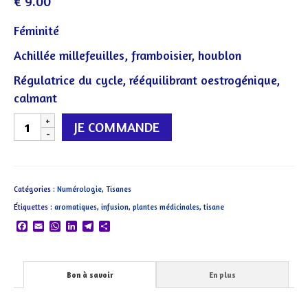
€
9.00
Féminité
Achillée millefeuilles, framboisier, houblon
Régulatrice du cycle, rééquilibrant oestrogénique,
calmant
quantité
JE COMMANDE
de
III
Trinité
Catégories :
Numérologie
,
Tisanes
Étiquettes :
aromatiques
,
infusion
,
plantes médicinales
,
tisane
Facebook
Email
WhatsApp
LinkedIn
Telegram
Partager
Bon à savoir
En plus