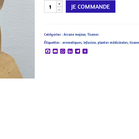
quantité
JE COMMANDE
de
16:
La
Catégories :
Arcane majeur
,
Tisanes
Maison
Étiquettes :
aromatiques
,
infusion
,
plantes médicinales
,
tisane
Dieu
Facebook
Email
WhatsApp
LinkedIn
Telegram
Partager