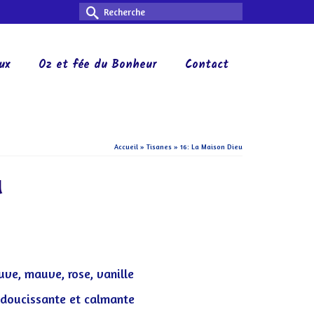
Rechercher :
ux
Oz et fée du Bonheur
Contact
Accueil
»
Tisanes
»
16: La Maison Dieu
u
uve, mauve, rose, vanille
 adoucissante et calmante