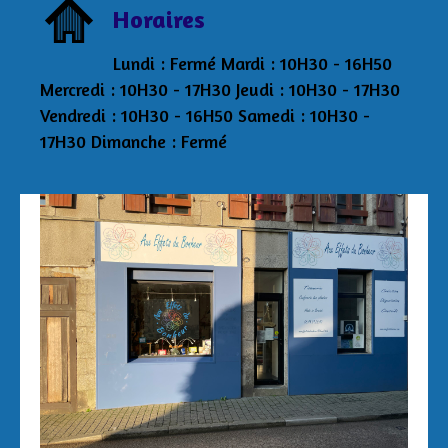
Horaires
Lundi : Fermé Mardi : 10H30 - 16H50
Mercredi : 10H30 - 17H30 Jeudi : 10H30 - 17H30
Vendredi : 10H30 - 16H50 Samedi : 10H30 -
17H30 Dimanche : Fermé
Aux Effets du Bonheur Laetitia Pertriaux 3 rue
de la Tour 29870 Lannilis 06/43/34/20/40
auxeffetsdubonheur@kmel.bzh