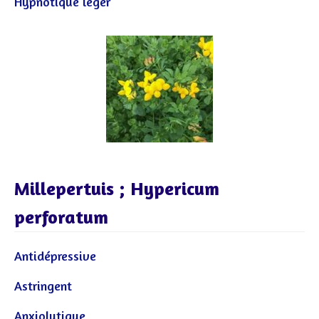
Hypnotique léger
Millepertuis ; Hypericum
perforatum
Antidépressive
Astringent
Anxiolytique