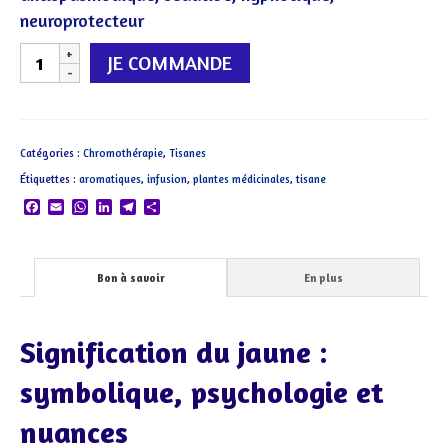
neuroprotecteur
quantité
JE COMMANDE
de
Jaune
:
Catégories :
Chromothérapie
,
Tisanes
Identité
Étiquettes :
aromatiques
,
infusion
,
plantes médicinales
,
tisane
Facebook
Email
WhatsApp
LinkedIn
Telegram
Partager
Bon à savoir
En plus
Signification du jaune :
symbolique, psychologie et
nuances