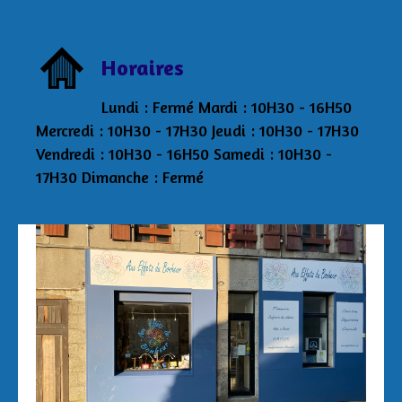
Horaires
Lundi : Fermé Mardi : 10H30 - 16H50
Mercredi : 10H30 - 17H30 Jeudi : 10H30 - 17H30
Vendredi : 10H30 - 16H50 Samedi : 10H30 -
17H30 Dimanche : Fermé
Aux Effets du Bonheur Laetitia Pertriaux 3 rue
de la Tour 29870 Lannilis 06/43/34/20/40
auxeffetsdubonheur@kmel.bzh