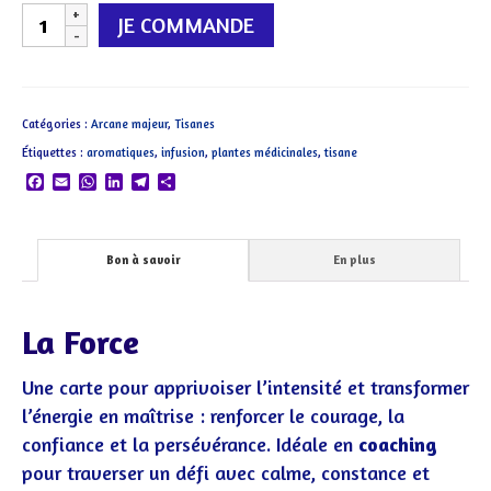
quantité
JE COMMANDE
de
11:
La
Catégories :
Arcane majeur
,
Tisanes
Force
Étiquettes :
aromatiques
,
infusion
,
plantes médicinales
,
tisane
Facebook
Email
WhatsApp
LinkedIn
Telegram
Partager
Bon à savoir
En plus
La Force
Une carte pour apprivoiser l’intensité et transformer
l’énergie en maîtrise : renforcer le courage, la
confiance et la persévérance. Idéale en
coaching
pour traverser un défi avec calme, constance et