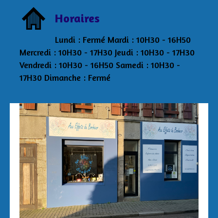
Horaires
Lundi : Fermé Mardi : 10H30 - 16H50
Mercredi : 10H30 - 17H30 Jeudi : 10H30 - 17H30
Vendredi : 10H30 - 16H50 Samedi : 10H30 -
17H30 Dimanche : Fermé
Aux Effets du Bonheur Laetitia Pertriaux 3 rue
de la Tour 29870 Lannilis 06/43/34/20/40
auxeffetsdubonheur@kmel.bzh