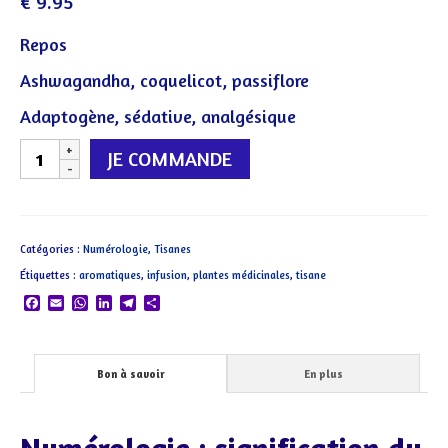
€
9.95
Repos
Ashwagandha, coquelicot, passiflore
Adaptogène, sédative, analgésique
quantité
JE COMMANDE
de
I
Unité
Catégories :
Numérologie
,
Tisanes
Étiquettes :
aromatiques
,
infusion
,
plantes médicinales
,
tisane
Facebook
Email
WhatsApp
LinkedIn
Telegram
Partager
Bon à savoir
En plus