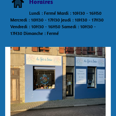
Horaires
Lundi : Fermé Mardi : 10H30 - 16H50
Mercredi : 10H30 - 17H30 Jeudi : 10H30 - 17H30
Vendredi : 10H30 - 16H50 Samedi : 10H30 -
17H30 Dimanche : Fermé
Aux Effets du Bonheur Laetitia Pertriaux 3 rue
de la Tour 29870 Lannilis 06/43/34/20/40
auxeffetsdubonheur@kmel.bzh