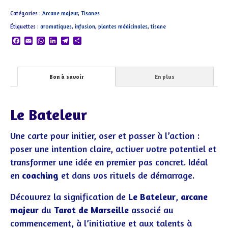
Le
Catégories :
Arcane majeur
,
Tisanes
Bateleur
Étiquettes :
aromatiques
,
infusion
,
plantes médicinales
,
tisane
Facebook
Email
WhatsApp
LinkedIn
Telegram
Partager
Bon à savoir
En plus
Le Bateleur
Une carte pour initier, oser et passer à l’action :
poser une intention claire, activer votre potentiel et
transformer une idée en premier pas concret. Idéal
en
coaching
et dans vos rituels de démarrage.
Découvrez la signification de
Le Bateleur
,
arcane
majeur
du
Tarot de Marseille
associé au
commencement, à l’initiative et aux talents à