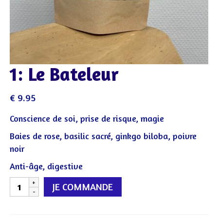
1: Le Bateleur
€
9.95
Conscience de soi, prise de risque, magie
Baies de rose, basilic sacré, ginkgo biloba, poivre
noir
Anti-âge, digestive
quantité
JE COMMANDE
de
1: