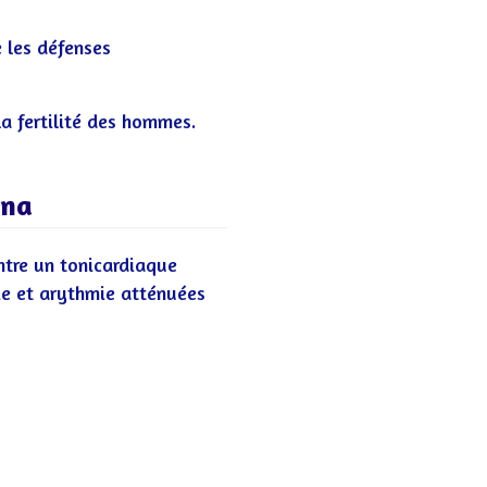
 les défenses
la fertilité des hommes.
yna
ntre un tonicardiaque
ie et arythmie atténuées