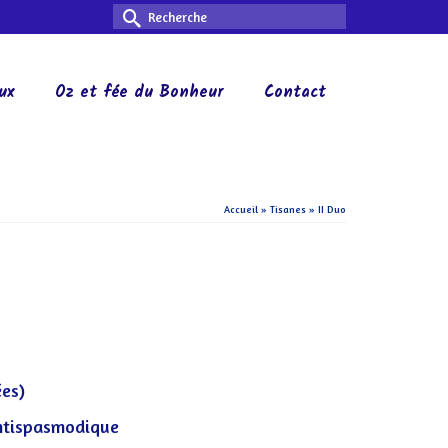
Rechercher :
ux
Oz et fée du Bonheur
Contact
Accueil
»
Tisanes
»
II Duo
ées)
ntispasmodique