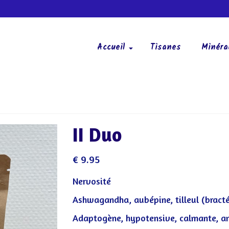
Accueil
Tisanes
Minéra
II Duo
€
9.95
Nervosité
Ashwagandha, aubépine, tilleul (bract
Adaptogène, hypotensive, calmante, a