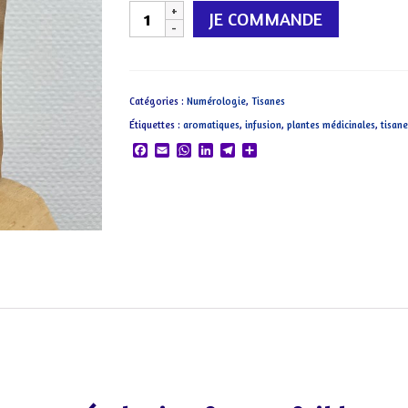
quantité
JE COMMANDE
de
II
Duo
Catégories :
Numérologie
,
Tisanes
Étiquettes :
aromatiques
,
infusion
,
plantes médicinales
,
tisane
Facebook
Email
WhatsApp
LinkedIn
Telegram
Partager