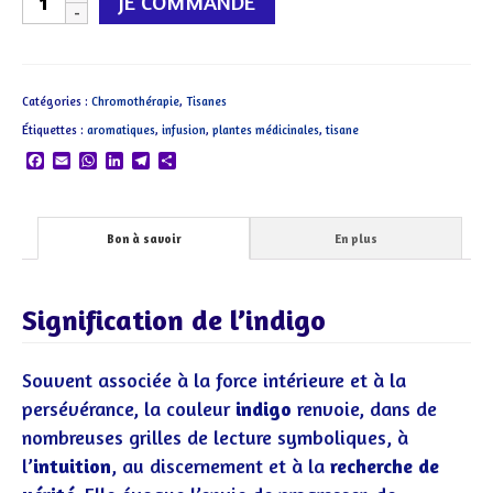
JE COMMANDE
de
Bleu
indigo
Catégories :
Chromothérapie
,
Tisanes
:
Étiquettes :
aromatiques
,
infusion
,
plantes médicinales
,
tisane
Intégrité,
Facebook
Email
WhatsApp
LinkedIn
Telegram
Partager
Intuition
Bon à savoir
En plus
Signification de l’indigo
Souvent associée à la force intérieure et à la
persévérance, la couleur
indigo
renvoie, dans de
nombreuses grilles de lecture symboliques, à
l’
intuition
, au discernement et à la
recherche de