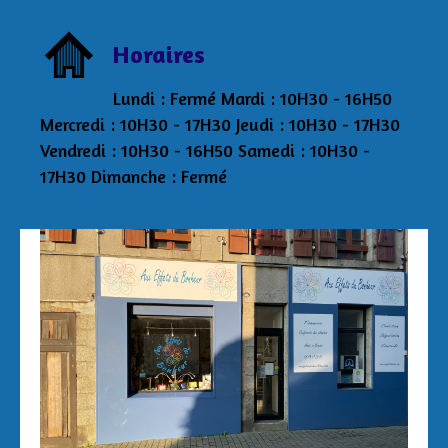
Horaires
Lundi : Fermé Mardi : 10H30 - 16H50
Mercredi : 10H30 - 17H30 Jeudi : 10H30 - 17H30
Vendredi : 10H30 - 16H50 Samedi : 10H30 -
17H30 Dimanche : Fermé
Aux Effets du Bonheur Laetitia Pertriaux 3 rue
de la Tour 29870 Lannilis 06/43/34/20/40
auxeffetsdubonheur@kmel.bzh