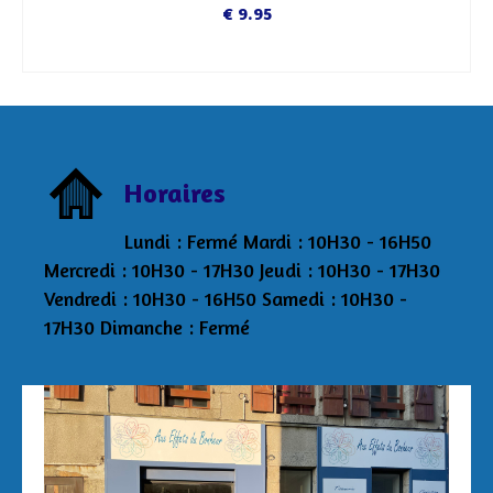
€
9.95
DÉCOUVRIR
Horaires
Lundi : Fermé Mardi : 10H30 - 16H50
Mercredi : 10H30 - 17H30 Jeudi : 10H30 - 17H30
Vendredi : 10H30 - 16H50 Samedi : 10H30 -
17H30 Dimanche : Fermé