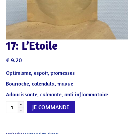
17: L’Etoile
€
9.20
Optimisme, espoir, promesses
Bourrache, calendula, mauve
Adoucissante, calmante, anti inflammatoire
quantité
JE COMMANDE
de
17:
L'Etoile