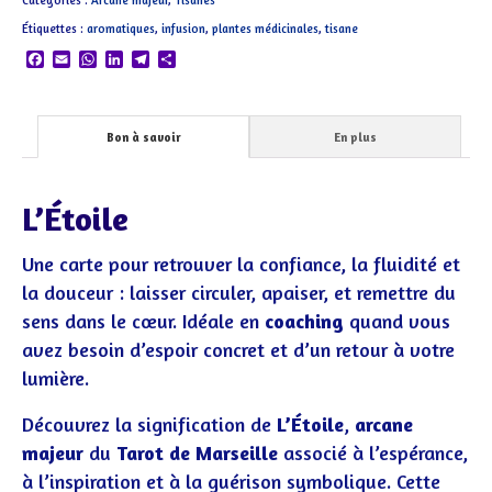
Catégories :
Arcane majeur
,
Tisanes
Étiquettes :
aromatiques
,
infusion
,
plantes médicinales
,
tisane
Facebook
Email
WhatsApp
LinkedIn
Telegram
Partager
Bon à savoir
En plus
L’Étoile
Une carte pour retrouver la confiance, la fluidité et
la douceur : laisser circuler, apaiser, et remettre du
sens dans le cœur. Idéale en
coaching
quand vous
avez besoin d’espoir concret et d’un retour à votre
lumière.
Découvrez la signification de
L’Étoile
,
arcane
majeur
du
Tarot de Marseille
associé à l’espérance,
à l’inspiration et à la guérison symbolique. Cette