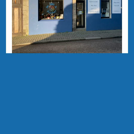
Aux Effets du Bonheur Laetitia Pertriaux 3 rue
de la Tour 29870 Lannilis 06/43/34/20/40
auxeffetsdubonheur@kmel.bzh