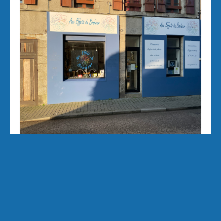
Aux Effets du Bonheur Laetitia Pertriaux 3 rue
de la Tour 29870 Lannilis 06/43/34/20/40
auxeffetsdubonheur@kmel.bzh