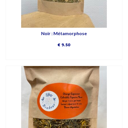
Noir : Métamorphose
€
9.50
DÉCOUVRIR