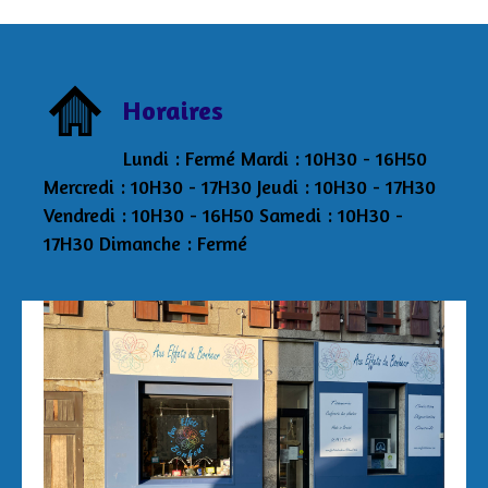
Horaires
Lundi : Fermé Mardi : 10H30 - 16H50
Mercredi : 10H30 - 17H30 Jeudi : 10H30 - 17H30
Vendredi : 10H30 - 16H50 Samedi : 10H30 -
17H30 Dimanche : Fermé
Aux Effets du Bonheur Laetitia Pertriaux 3 rue
de la Tour 29870 Lannilis 06/43/34/20/40
auxeffetsdubonheur@kmel.bzh