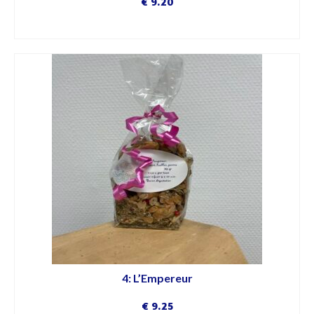
€
9.20
DÉCOUVRIR
4: L’Empereur
€
9.25