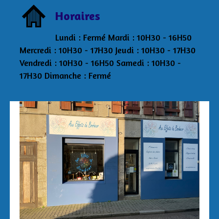
Horaires
Lundi : Fermé Mardi : 10H30 - 16H50
Mercredi : 10H30 - 17H30 Jeudi : 10H30 - 17H30
Vendredi : 10H30 - 16H50 Samedi : 10H30 -
17H30 Dimanche : Fermé
Aux Effets du Bonheur Laetitia Pertriaux 3 rue
de la Tour 29870 Lannilis 06/43/34/20/40
auxeffetsdubonheur@kmel.bzh