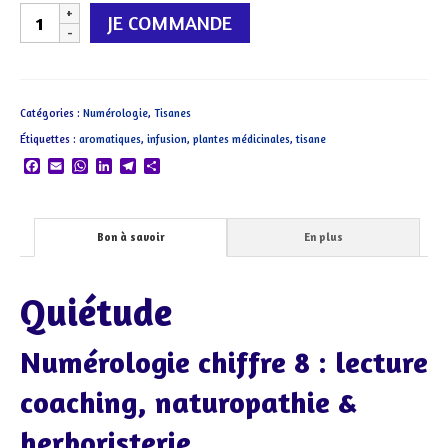
quantité
JE COMMANDE
de
VIII
Infini
Catégories :
Numérologie
,
Tisanes
Étiquettes :
aromatiques
,
infusion
,
plantes médicinales
,
tisane
Facebook
Email
WhatsApp
LinkedIn
Telegram
Partager
Bon à savoir
En plus
Quiétude
Numérologie chiffre 8 : lecture
coaching, naturopathie &
herboristerie