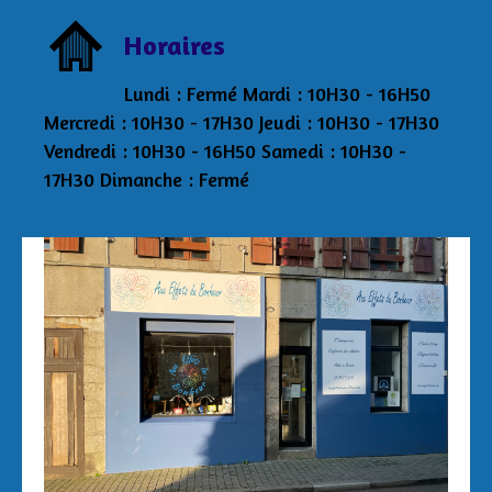
Horaires
Lundi : Fermé Mardi : 10H30 - 16H50
Mercredi : 10H30 - 17H30 Jeudi : 10H30 - 17H30
Vendredi : 10H30 - 16H50 Samedi : 10H30 -
17H30 Dimanche : Fermé
Aux Effets du Bonheur Laetitia Pertriaux 3 rue
de la Tour 29870 Lannilis 06/43/34/20/40
auxeffetsdubonheur@kmel.bzh