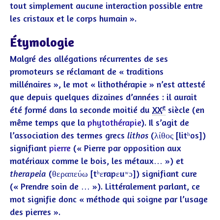
tout simplement aucune interaction possible entre
les cristaux et le corps humain »
.
Étymologie
Malgré des allégations récurrentes de ses
promoteurs se réclamant de
« traditions
millénaires »
, le mot « lithothérapie » n’est attesté
que depuis quelques dizaines d’années : il aurait
e
été formé dans la seconde moitié du
XX
siècle (en
même temps que la
phytothérapie
). Il s’agit de
l’association des termes grecs
lithos
(
λίθος
[litʰos])
signifiant
pierre
(« Pierre par opposition aux
matériaux comme le bois, les métaux… ») et
therapeia
(
θεραπεύω
[tʰɛrapɛuʷɔ]) signifiant cure
(« Prendre soin de … »)
. Littéralement parlant, ce
mot signifie donc « méthode qui soigne par l’usage
des pierres ».