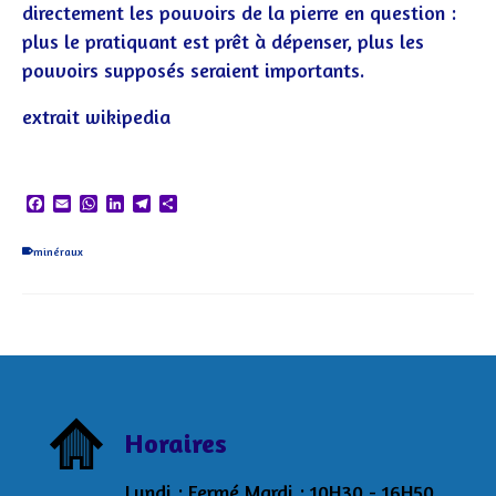
directement les pouvoirs de la pierre en question :
plus le pratiquant est prêt à dépenser, plus les
pouvoirs supposés seraient importants
.
extrait wikipedia
Facebook
Email
WhatsApp
LinkedIn
Telegram
Partager
minéraux
Horaires
Lundi : Fermé Mardi : 10H30 - 16H50