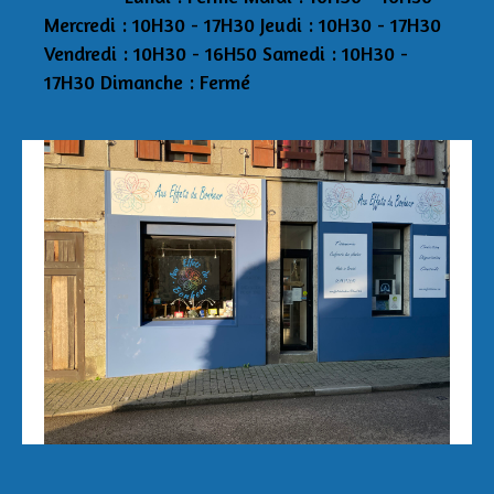
Mercredi : 10H30 - 17H30 Jeudi : 10H30 - 17H30
Vendredi : 10H30 - 16H50 Samedi : 10H30 -
17H30 Dimanche : Fermé
Aux Effets du Bonheur Laetitia Pertriaux 3 rue
de la Tour 29870 Lannilis 06/43/34/20/40
auxeffetsdubonheur@kmel.bzh