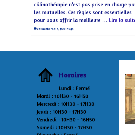
câlinothérapie n’est pas prise en charge pa
les mutuelles. Ces règles sont essentielles
pour vous offrir la meilleure …
Lire la suit
calinothérapie
,
free hugs
Horaires
A
Lundi : Fermé
Lae
Mardi : 10H30 - 16H50
l
Mercredi : 10H30 - 17H30
Jeudi : 10H30 - 17H30
auxef
Vendredi : 10H30 - 16H50
Samedi : 10H30 - 17H30