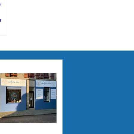
r
e
ux Effets du Bonheur
titia Pertriaux 3 rue de
a Tour 29870 Lannilis
06/43/34/20/40
fetsdubonheur@kmel.bzh