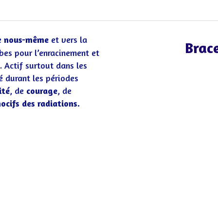
e
nous-même
et vers la
Brac
ambes pour l’enracinement et
. Actif surtout dans les
é durant les périodes
ité
, de
courage
, de
ocifs des radiations.