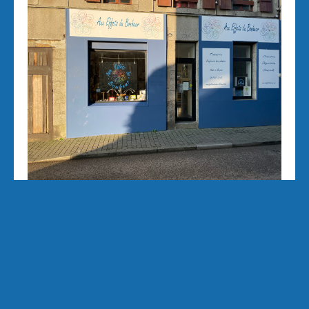
Aux Effets du Bonheur Laetitia Pertriaux 3 rue
de la Tour 29870 Lannilis 06/43/34/20/40
auxeffetsdubonheur@kmel.bzh